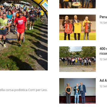
Peru
16 Se
400 
rico
12 Se
Ad Av
12 Se
della corsa podistica Corri per Leo.