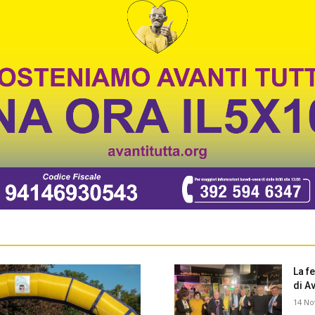
La f
di Av
14 N