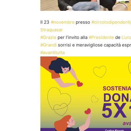
Il 23
#novembre
presso
#circolodipendent
Straquasar
#Grazie
per l’invito alla
#Presidente
de
L’un
#Grandi
sorrisi e meravigliose capacità espr
#avantitutta