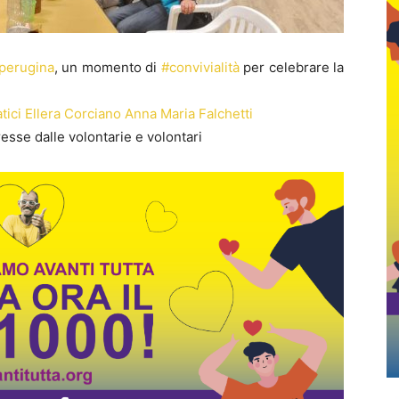
iperugina
, un momento di
#convivialità
per celebrare la
atici Ellera Corciano
Anna Maria Falchetti
esse dalle volontarie e volontari