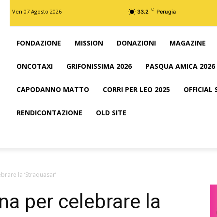
C
Ven 07 Agosto 2026
33.2
Perugia
FONDAZIONE
MISSION
DONAZIONI
MAGAZINE
ONCOTAXI
GRIFONISSIMA 2026
PASQUA AMICA 2026
CAPODANNO MATTO
CORRI PER LEO 2025
OFFICIAL
RENDICONTAZIONE
OLD SITE
ebrare la ‘Straquasar’
na per celebrare la