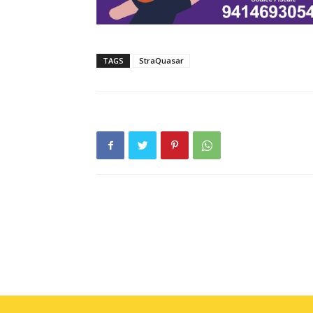
TAGS
StraQuasar