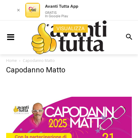
Avanti Tutta App
✕
GRATIS
In Google Play
VISUALIZZA
Home
Capodanno Matto
Capodanno Matto