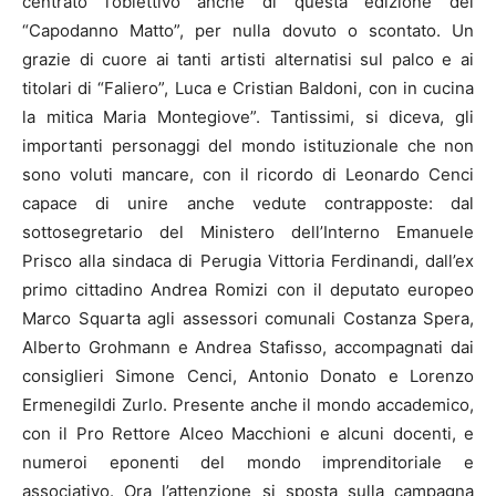
centrato l’obiettivo anche di questa edizione del
“Capodanno Matto”, per nulla dovuto o scontato. Un
grazie di cuore ai tanti artisti alternatisi sul palco e ai
titolari di “Faliero”, Luca e Cristian Baldoni, con in cucina
la mitica Maria Montegiove”. Tantissimi, si diceva, gli
importanti personaggi del mondo istituzionale che non
sono voluti mancare, con il ricordo di Leonardo Cenci
capace di unire anche vedute contrapposte: dal
sottosegretario del Ministero dell’Interno Emanuele
Prisco alla sindaca di Perugia Vittoria Ferdinandi, dall’ex
primo cittadino Andrea Romizi con il deputato europeo
Marco Squarta agli assessori comunali Costanza Spera,
Alberto Grohmann e Andrea Stafisso, accompagnati dai
consiglieri Simone Cenci, Antonio Donato e Lorenzo
Ermenegildi Zurlo. Presente anche il mondo accademico,
con il Pro Rettore Alceo Macchioni e alcuni docenti, e
numeroi eponenti del mondo imprenditoriale e
associativo. Ora l’attenzione si sposta sulla campagna