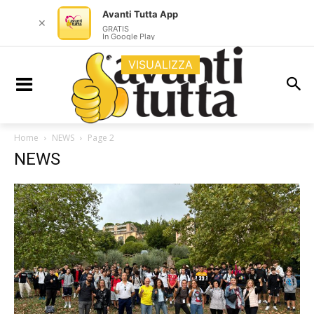
Avanti Tutta App
✕
GRATIS
In Google Play
VISUALIZZA
Home
NEWS
Page 2
NEWS