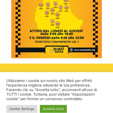
Utilizziamo i cookie sul nostro sito Web per offrirti
l'esperienza migliore salvando le tue preferenze.
Facendo clic su "Accetta tutto", acconsenti all'uso di
© FONDAZIONE AVANTI TUTTA - Tel.
3925946347
-
info@avantitutta.org
TUTTI i cookie. Tuttavia, puoi visitare "Impostazioni
cookie" per fornire un consenso controllato.
Cookie Settings
Accetta tutto