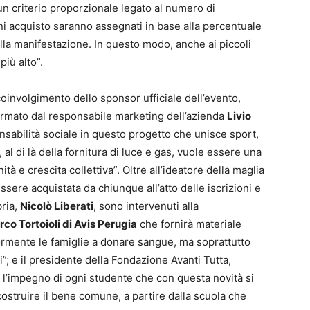
un criterio proporzionale legato al numero di
oni acquisto saranno assegnati in base alla percentuale
lla manifestazione. In questo modo, anche ai piccoli
più alto”.
 coinvolgimento dello sponsor ufficiale dell’evento,
ermato dal responsabile marketing dell’azienda
Livio
onsabilità sociale in questo progetto che unisce sport,
 al di là della fornitura di luce e gas, vuole essere una
à e crescita collettiva”. Oltre all’ideatore della maglia
essere acquistata da chiunque all’atto delle iscrizioni e
ria,
Nicolò Liberati
, sono intervenuti alla
co Tortoioli di Avis Perugia
che fornirà materiale
iormente le famiglie a donare sangue, ma soprattutto
i”; e il presidente della Fondazione Avanti Tutta,
 e l’impegno di ogni studente che con questa novità si
struire il bene comune, a partire dalla scuola che