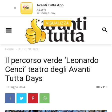
Avanti Tutta App
✕
GRATIS
In Google Play
VISUALIZZA
Home
ALTRE NOTIZIE
Il percorso verde ‘Leonardo
Cenci’ teatro degli Avanti
Tutta Days
8 Giugno 2024
2116